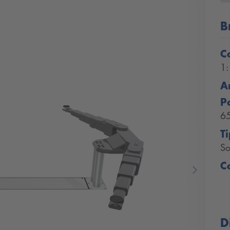
B
C
1
A
P
6
T
So
C
Next
D