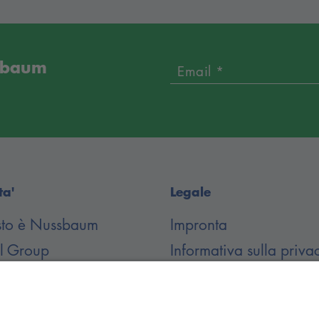
ssbaum
Email *
ta'
Legale
to è Nussbaum
Impronta
il Group
Informativa sulla priva
loads
Termini e condizioni
generali