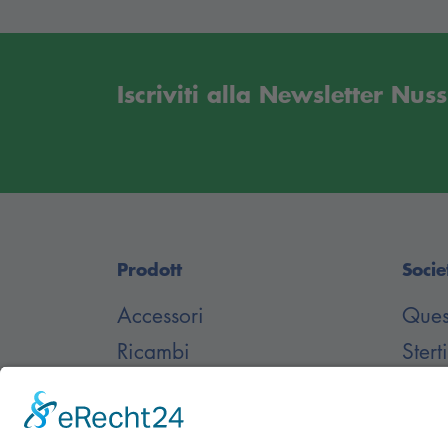
Iscriviti alla Newsletter Nu
Prodott
Socie
Accessori
Ques
Ricambi
Stert
Sollevatori a Cilindri
Down
Interrati