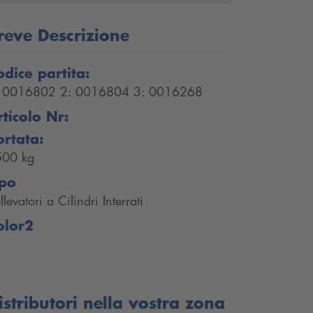
reve Descrizione
odice partita:
: 0016802 2: 0016804 3: 0016268
rticolo Nr:
ortata:
500 kg
ipo
llevatori a Cilindri Interrati
olor2
istributori nella vostra zona