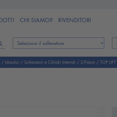
DOTTI
CHI SIAMO?
RIVENDITORI
i
/
Idraulici
/
Sollevatori a Cilindri Interrati
/
2-Pistoni
/
TOP LIFT