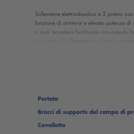
Sollevatore elettroidraulico a 2 pistoni c
funzione di antitwist e elevata potenza di 
si puo' accedere facilmente rimuovendo la 
con unità di sollevamento e bracci preasse
Portata
Bracci di supporto del campo di p
Cavalletto