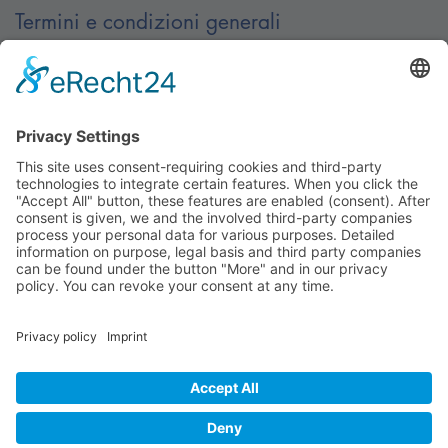
Termini e condizioni generali
Contatto
Contatti
© Nussbaum Automotive Lifts GmbH - Alle Rechte
vorbehalten.