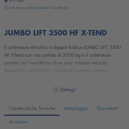
91768
Non è il tuo codice postale? Inserite qui
JUMBO LIFT 3500 HF X-TEND
Il sollevatore idraulico a doppia forbice JUMBO LIFT 3500
HF X-Tend con una portata di 3500 kg è il sollevatore
perfetto per l'autofficina dove sono richieste velocità,
flessibilità e affidabilità. Grazie all'ingombro ridotto,
all'elevata altezza di sollevamento di 2005 mm, alle doppie
pedane estensibili e al design a basso profilo, è il sollevatore
Dettagli
di cui nessuna officina professionale dovrebbe fare a meno.
Che si tratti di cambio gomme, cambio olio, interventi sul
Caratteristiche Tecniche
Imballaggio
Documenti
motore, ispezioni di accettazione, auto sportive basse, SUV
o veicoli come la BMW Serie 7 limousine (G12), il JUMBO
Accessori
LIFT 3500 HF X-Tend è pronto a sollevare e solleva alla