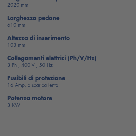
2020 mm
Pedane estensibili ateriori e posteriori - Lunghezza
variabile di 1550 - 2320 mm
Larghezza pedane
610 mm
Montaggio flessibile: Larghezza regolabile, non è
necessario l'accesso all'aria compressa
Altezza di inserimento
103 mm
Accesso a 360°
Collegamenti elettrici (Ph/V/Hz)
Sono possibili due tipi di installazione: a pavimento (1)
3 Ph , 400 V , 50 Hz
- ad incasso (2)
Fusibili di protezione
Massima qualità: La centralina idraulica, i cilindri
16 Amp. a scarica lenta
idraulici e l'intera pedana di sollevamento sono testati
prima della spedizione.
Potenza motore
3 KW
Sviluppato e prodotto in Germania
Raccomandato da BMW
(per sollevatori simili JUMBO
LIFT 3500 HF X-Tend)