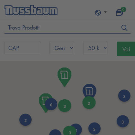
0
2
2
6
3
2
3
3
2
3