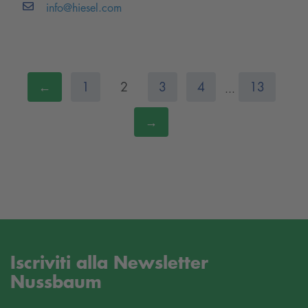
info@hiesel.com
←
1
2
3
4
13
...
→
Iscriviti alla Newsletter
Nussbaum